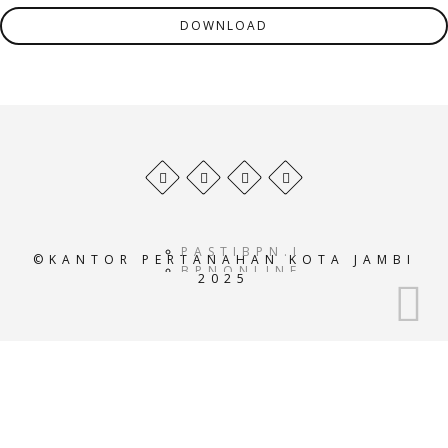
DOWNLOAD
Behance
Facebook
Twitter
Pinterest
profile
profile
profile
profile
PASTIBPN.ID
©KANTOR PERTANAHAN KOTA JAMBI
BPNONLINE.AC.ID
2025
E-
ATRBPN.AC.ID
POS-
BPN.AC.ID
GEOPORTALATRBPN.AC.I
GISTARU.AC.ID
BADANPERTANAHANNASIO
SISTEMINFORMASIBPN.AC
KEMENTRIANPERTANAHAN