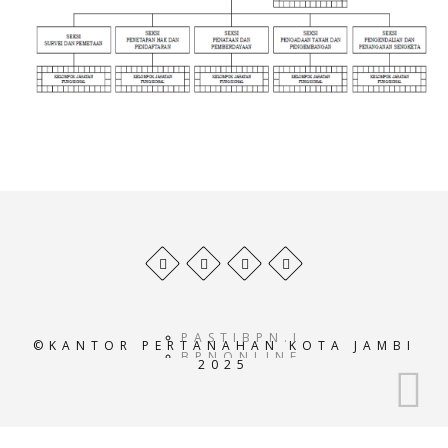
Behance
Facebook
Twitter
Pinterest
profile
profile
profile
profile
PASTIBPN.ID
©KANTOR PERTANAHAN KOTA JAMBI
BPNONLINE.AC.ID
2025
E-
ATRBPN.AC.ID
POS-
BPN.AC.ID